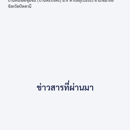
บ้านหนังสือชุมชน (บ้านตะบิงตีงี) ม.4 ตำบลลุโบะยิไร อำเภอมายอ
จังหวัดปัตตานี
ข่าวสารที่ผ่านมา