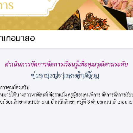
ดำเนินการจัดการจัดการเรียนรู้เพื่อคุณวุฒิตามระดับ
ข่าวประจำวัน
26/12/2025
By
รอซา เจ๊ะอุบง
การศูนย์ส่งเสริม
มายให้นางสาวพาดีละห์ ดือราแม็ง ครูผู้สอนคนพิการ จัดการจัดการเรียนร
บมัธยมศึกษาตอนปลาย ณ บ้านนักศึกษา หมู่ที่ 3 ตำบลถนน อำเภอมายอ