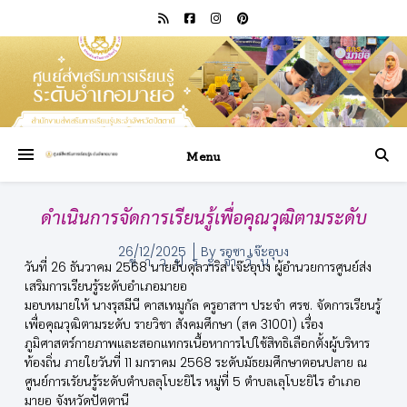
Menu
ดำเนินการจัดการเรียนรู้เพื่อคุณวุฒิตามระดับ
26/12/2025
By
รอซา เจ๊ะอุบง
ข่าวประจำวัน
วันที่ 26 ธันวาคม 2568 นายอับดุลวาริส เจ๊ะอุบง ผู้อำนวยการศูนย์ส่ง
เสริมการเรียนรู้ระดับอำเภอมายอ
มอบหมายให้ นางรุสมีนี คาสเทมูกัล ครูอาสาฯ ประจำ ศรช. จัดการเรียนรู้
เพื่อคุณวุฒิตามระดับ รายวิชา สังคมศึกษา (สค 31001) เรื่อง
ภูมิศาสตร์กายภาพและสอกแทกรเนื้อหาการไปใช้สิทธิเลือกตั้งผู้บริหาร
ท้องถิ่น ภายใยวันที่ 11 มกราคม 2568 ระดับมัธยมศึกษาตอนปลาย ณ
ศูนย์การเรัยนรู้ระดับตำบลลุโบะยิไร หมู่ที่ 5 ตำบลเลุโบะยิไร อำเภอ
มายอ จังหวัดปัตตานี