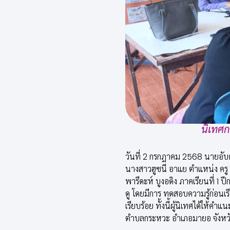
นิเทศก
วันที่ 2 กรกฎาคม 2568 นายอับด
นางสาวฮูซนี อาแย ตำแหน่ง ครู 
พารีดะห์ บูงอดิง ภาคเรียนที่ 
ดู โดยมีการ ทดสอบความรู้ก่อนเ
เรียบร้อย ทั้งนี้ผู้นิเทศได้ให
ตำบลกระหวะ อำเภอมายอ จังหวั