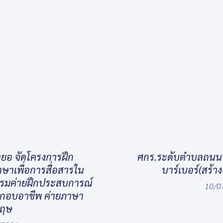
ยอ จัดโครงการฝึก
ศกร.ระดับตำบลถนน จ
าเพื่อการสื่อสารใน
บาร์เบอร์(สร้า
รรมค่ายฝึกประสบการณ์
10/0
ะกอบอาชีพ ค่ายภาษา
กฤษ