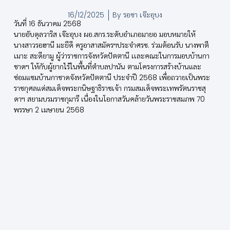
16/12/2025
By
รอซา เจ๊ะอุบง
วันที่ 16 ธันวาคม 2568
นายอับดุลวาริส เจ๊ะอุบง ผอ.สกร.ระดับอำเภอมายอ มอบหมายให้
นางสาวรอฮานี มะยีดี ครูอาสาสมัครฯประจำศรช. ร่วมต้อนรับ นางพาตี
เมาะ สะดียามู ผู้ว่าราชการจังหวัดปัตตานี เเละคณะในการมอบบ้านกา
ชาดฯ ให้กับผู้ยากไร้ในพื้นที่ตำบลปานัน ตามโครงการสร้างบ้านและ
ซ่อมแซมบ้านกาชาดจังหวัดปัตตานี ประจำปี 2568 เพื่อถวายเป็นพระ
ราชกุศลแด่สมเด็จพระกนิษฐาธิราชเจ้า กรมสมเด็จพระเทพรัตนราชสุ
ดาฯ สยามบรมราชกุมารี เนื่องในโอกาสวันคล้ายวันพระราชสมภพ 70
พรรษา 2 เมษายน 2568