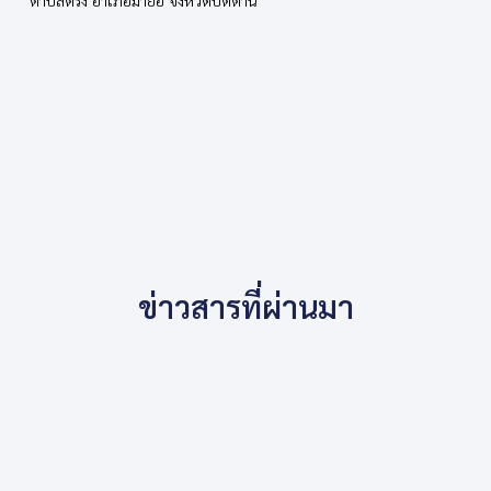
ตำบลตรัง อำเภอมายอ จังหวัดปัตตานี
ข่าวสารที่ผ่านมา