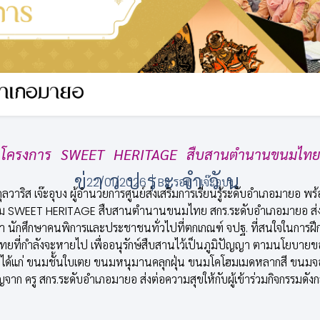
โครงการ SWEET HERITAGE สืบสานตำนานขนมไทย
ข่าวประจำวัน
22/01/2026
By
รอซา เจ๊ะอุบง
ลวาริส เจ๊ะอุบง ผู้อำนวยการศูนย์ส่งเสริมการเรียนรู้ระดับอำเภอมายอ พร
รรม SWEET HERITAGE สืบสานตำนานขนมไทย สกร.ระดับอำเภอมายอ ส่
กษา นักศึกษาคนพิการและประชาชนทั่วไปที่ตกเกณฑ์ จปฐ. ที่สนใจในการฝึ
ยที่กำลังจะหายไป เพื่ออนุรักษ์สืบสานไว้เป็นภูมิปัญญา ตามนโยบายของก
้แก่ ขนมชั้นใบเตย ขนมหนุมานคลุกฝุ่น ขนมโคโฮมเมดหลากสี ขนมจอ
ก ครู สกร.ระดับอำเภอมายอ ส่งต่อความสุขให้กับผู้เข้าร่วมกิจกรรมดั